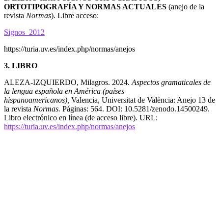
ORTOTIPOGRAFÍA Y NORMAS ACTUALES
(anejo de la
revista
Normas
). Libre acceso:
Signos_2012
https://turia.uv.es/index.php/normas/anejos
3. LIBRO
ALEZA-IZQUIERDO, Milagros. 2024.
Aspectos gramaticales de
la lengua española en América (países
hispanoamericanos),
Valencia, Universitat de València: Anejo 13 de
la revista
Normas.
Páginas: 564. DOI: 10.5281/zenodo.14500249.
Libro electrónico en línea (de acceso libre). URL:
https://turia.uv.es/index.php/normas/anejos